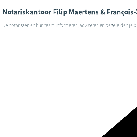
Notariskantoor
Filip Maertens & François
De notarissen en hun team informeren, adviseren en begeleiden je bi