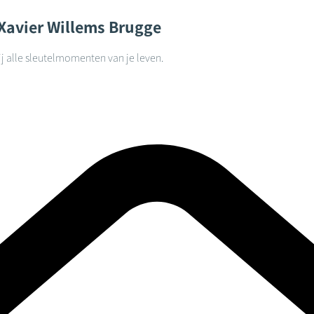
-Xavier Willems
Brugge
j alle sleutelmomenten van je leven.